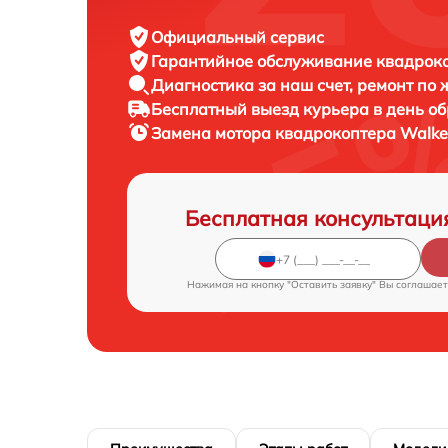
Официальный сервис
Гарантийное обслуживание
квадроко
Диагностика за наш счет,
ремонт по
Бесплатный выезд курьера
в день о
Замена мотора квадрокоптера
Walke
Бесплатная консультаци
Нажимая на кнопку "Оставить заявку" Вы соглашает