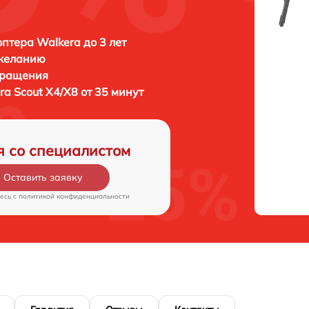
птера Walkera до 3 лет
 желанию
бращения
ra Scout X4/X8 от 35 минут
я со специалистом
Оставить заявку
есь c
политикой конфиденциальности