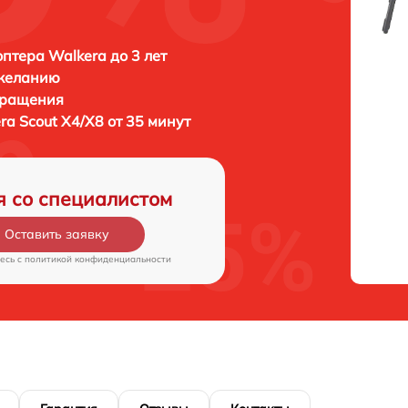
птера Walkera до 3 лет
 желанию
бращения
ra Scout X4/X8 от 35 минут
я со специалистом
Оставить заявку
есь c
политикой конфиденциальности